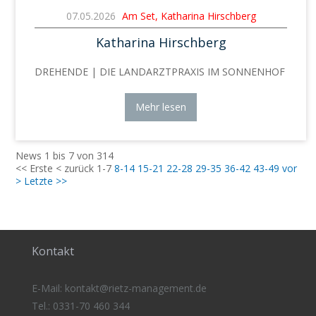
07.05.2026
Am Set, Katharina Hirschberg
Katharina Hirschberg
DREHENDE | DIE LANDARZTPRAXIS IM SONNENHOF
Mehr lesen
News 1 bis 7 von 314
<< Erste
< zurück
1-7
8-14
15-21
22-28
29-35
36-42
43-49
vor
>
Letzte >>
Kontakt
E-Mail:
kontakt@rietz-management
.de
Tel.: 0331-70 460 344