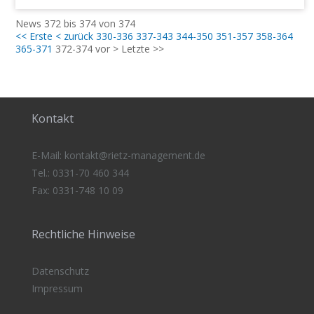
News 372 bis 374 von 374
<< Erste
< zurück
330-336
337-343
344-350
351-357
358-364
365-371
372-374
vor >
Letzte >>
Kontakt
E-Mail:
kontakt@rietz-management
.de
Tel.: 0331-70 460 344
Fax: 0331-748 10 09
Rechtliche Hinweise
Datenschutz
Impressum