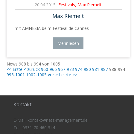
20.04.2015
Festivals, Max Riemelt
Max Riemelt
mit AMNESIA beim Festival de Cannes
Mehr lesen
News 988 bis 994 von 1005
<< Erste
< zurück
960-966
967-973
974-980
981-987
988-994
995-1001
1002-1005
vor >
Letzte >>
Kontakt
E-Mail:
kontakt@rietz-management
.de
Tel.: 0331-70 460 344