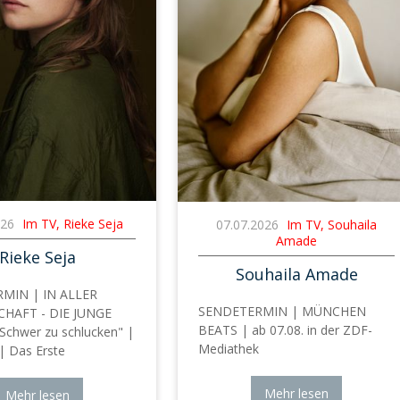
026
Im TV, Rieke Seja
07.07.2026
Im TV, Souhaila
Amade
Rieke Seja
Souhaila Amade
MIN | IN ALLER
SENDETERMIN | MÜNCHEN
HAFT - DIE JUNGE
BEATS | ab 07.08. in der ZDF-
Schwer zu schlucken" |
Mediathek
| Das Erste
Mehr lesen
Mehr lesen