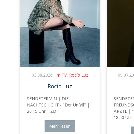
03.08.2026
Im TV, Rocío Luz
09.07.2
Rocío Luz
SENDETERMIN | DIE
SENDETER
NACHTSCHICHT - "Der Unfall" |
FREUNDSC
20:15 Uhr | ZDF
ÄRZTE | "
18:50 Uhr 
Mehr lesen