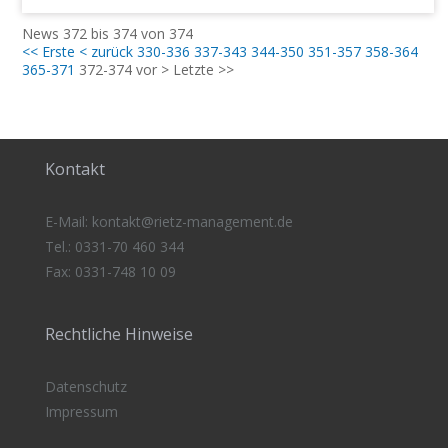
News 372 bis 374 von 374
<< Erste
< zurück
330-336
337-343
344-350
351-357
358-364
365-371
372-374
vor >
Letzte >>
Kontakt
E-Mail:
kontakt@rietz-management
.de
Tel.: 0331-70 460 344
Fax: 0331-748 10 09
Rechtliche Hinweise
Datenschutz
Impressum