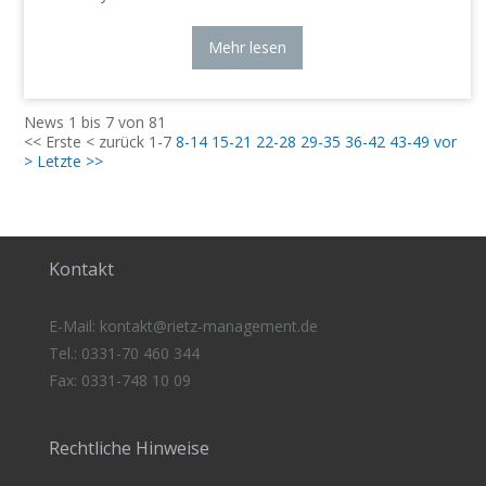
Mehr lesen
News 1 bis 7 von 81
<< Erste
< zurück
1-7
8-14
15-21
22-28
29-35
36-42
43-49
vor
>
Letzte >>
Kontakt
E-Mail:
kontakt@rietz-management
.de
Tel.: 0331-70 460 344
Fax: 0331-748 10 09
Rechtliche Hinweise