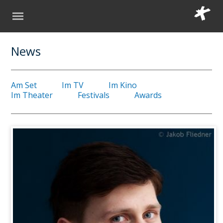
News
Am Set
Im TV
Im Kino
Im Theater
Festivals
Awards