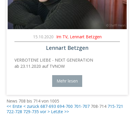
15.10.2020
Im TV, Lennart Betzgen
Lennart Betzgen
VERBOTENE LIEBE - NEXT GENERATION
ab 23.11.2020 auf TVNOW
Mehr lesen
News 708 bis 714 von 1005
<< Erste
< zurück
687-693
694-700
701-707
708-714
715-721
722-728
729-735
vor >
Letzte >>