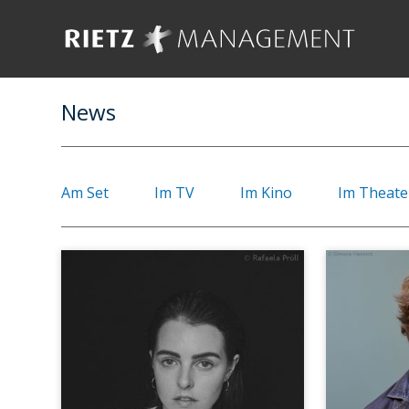
News
Am Set
Im TV
Im Kino
Im Theate