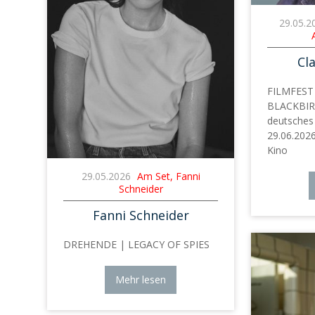
29.05.2
Cl
FILMFES
BLACKBIRD
deutsches
29.06.2026
Kino
29.05.2026
Am Set, Fanni
Schneider
Fanni Schneider
DREHENDE | LEGACY OF SPIES
Mehr lesen