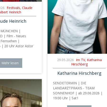
026
Festivals, Claude
Albert Heinrich
aude Heinrich
T MÜNCHEN |
 | Film - Neues
 Fernsehen |
 | 20 Uhr Astor Astor
29.05.2026
Im TV, Katharina
Mehr lesen
Hirschberg
Katharina Hirschberg
SENDETERMIN | DIE
LANDARZTPRAXIS - TEAM
SONNENHOF | ab 29.06.2026 |
19:00 Uhr | Sat1