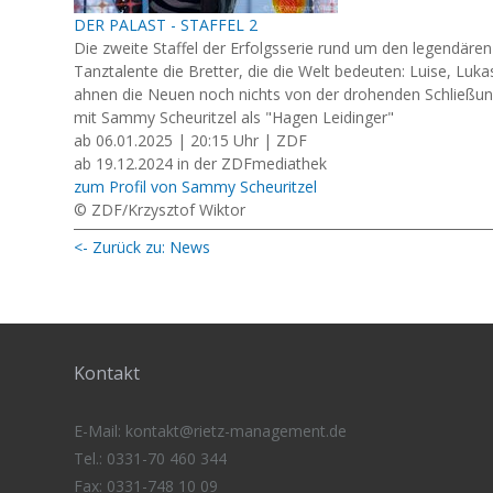
DER PALAST - STAFFEL 2
Die zweite Staffel der Erfolgsserie rund um den legendären
Tanztalente die Bretter, die die Welt bedeuten: Luise, Luk
ahnen die Neuen noch nichts von der drohenden Schließu
mit Sammy Scheuritzel als "Hagen Leidinger"
ab 06.01.2025 | 20:15 Uhr | ZDF
ab 19.12.2024 in der ZDFmediathek
zum Profil von Sammy Scheuritzel
© ZDF/Krzysztof Wiktor
<- Zurück zu: News
Kontakt
E-Mail:
kontakt@rietz-management
.de
Tel.: 0331-70 460 344
Fax: 0331-748 10 09