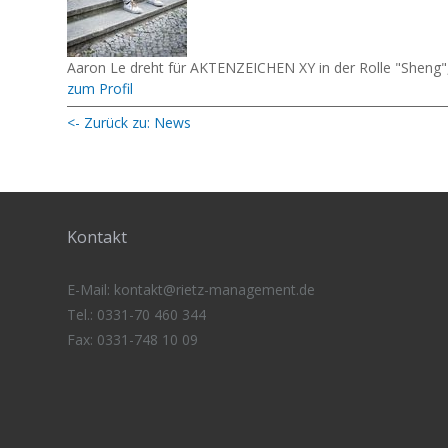
Aaron Le dreht für AKTENZEICHEN XY in der Rolle "Sheng",
zum Profil
<- Zurück zu: News
Kontakt
E-Mail:
kontakt@rietz-management
.de
Tel.: 0331-70 460 344
Fax: 0331-748 10 09