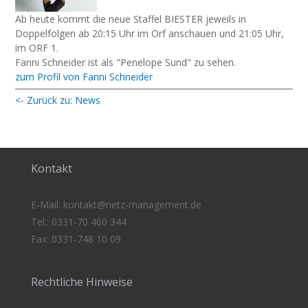
Ab heute kommt die neue Staffel BIESTER jeweils in
Doppelfolgen ab 20:15 Uhr im Orf anschauen und 21:05 Uhr,
im ORF 1.⁠ ⁠
Fanni Schneider ist als "Penelope Sund" zu sehen.⁠ ⁠
zum Profil von Fanni Schneider
<- Zurück zu: News
Kontakt
E-Mail:
kontakt@rietz-management
.de
Tel.: 0331-70 460 344
Fax: 0331-748 10 09
Rechtliche Hinweise