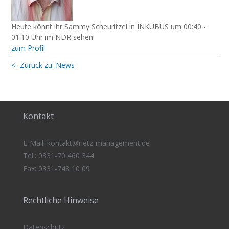
Heute könnt ihr Sammy Scheuritzel in INKUBUS um 00:40 -
01:10 Uhr im NDR sehen!
zum Profil
<- Zurück zu: News
Kontakt
E-Mail:
kontakt@rietz-management
.de
Tel.: 0331-70 460 344
Fax: 0331-748 10 09
Rechtliche Hinweise
Datenschutz