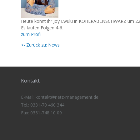
Heute könnt ihr Joy Ewulu in KOHLRABENSCHWARZ um 22:
Es laufen Folgen 4-6.
zum Profil
<- Zurück zu: News
Kontakt
E-Mail:
kontakt@rietz-management
.de
Tel.: 0331-70 460 344
Fax: 0331-748 10 09