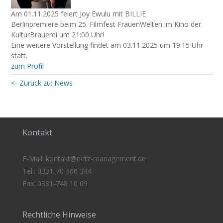
Am 01.11.2025 feiert Joy Ewulu mit BILLIE
Berlinpremiere beim 25. Filmfest FrauenWelten im Kino der
KulturBrauerei um 21:00 Uhr!
Eine weitere Vorstellung findet am 03.11.2025 um 19:15 Uhr
statt.
zum Profil
<- Zurück zu: News
Kontakt
E-Mail:
kontakt@rietz-management
.de
Tel.: 0331-70 460 344
Fax: 0331-748 10 09
Rechtliche Hinweise