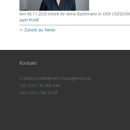
Am 06.11.2025 könnt ihr Anna Bachmann in DER USEDOM K
zum Profil
<- Zurück zu: News
Kontakt
E-Mail:
kontakt@rietz-management
.de
Tel.: 0331-70 460 344
Fax: 0331-748 10 09