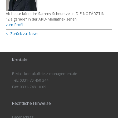
Ab heute könnt ihr Sammy Scheuritzel in DIE NOTÄRZTIN -
"Zielgerade" in der ARD-Mediathek sehen!
zum Profil
<- Zurück zu: News
Kontakt
E-Mail:
kontakt@rietz-management
.de
Tel.: 0331-70 460 344
Fax: 0331-748 10 09
Rechtliche Hinweise
Datenschutz