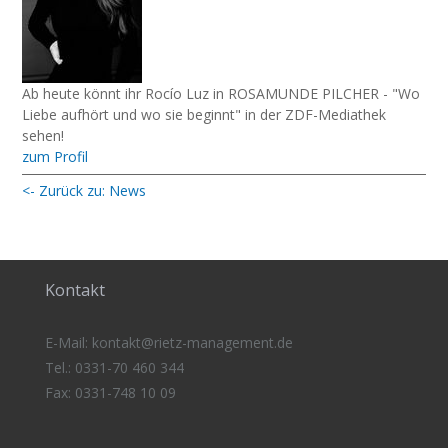
Ab heute könnt ihr Rocío Luz in ROSAMUNDE PILCHER - "Wo
Liebe aufhört und wo sie beginnt" in der ZDF-Mediathek
sehen!
zum Profil
<- Zurück zu: News
Kontakt
E-Mail:
kontakt@rietz-management
.de
Tel.: 0331-70 460 344
Fax: 0331-748 10 09