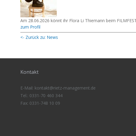
Am 28.06.2026 könnt ihr Flora Li Thiemann beim FILMFE
zum Profil
<- Zurück zu: News
Kontakt
E-Mail:
kontakt@rietz-management
.de
Tel.: 0331-70 460 344
Fax: 0331-748 10 09