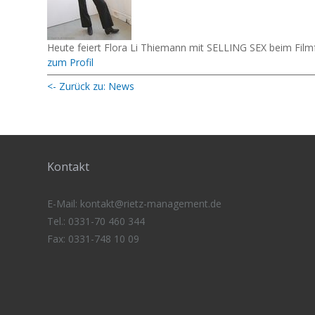
Heute feiert Flora Li Thiemann mit SELLING SEX beim Fil
zum Profil
<- Zurück zu: News
Kontakt
E-Mail:
kontakt@rietz-management
.de
Tel.: 0331-70 460 344
Fax: 0331-748 10 09