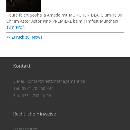
Heute feiert Souhaila Amade mit MÜNCHEN BEATS um 16:30
Uhr im Astor Astor Kino PREMIERE beim Filmfest München!
zum Profil
<- Zurück zu: News
Kontakt
E-Mail:
kontakt@rietz-management
.de
Tel.: 0331-70 460 344
Fax: 0331-748 10 09
Rechtliche Hinweise
Datenschutz