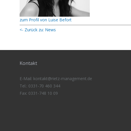
zum Profil von Luise Befort
<- Zurück zu: News
Kontakt
E-Mail:
kontakt@rietz-management
.de
Tel.: 0331-70 460 344
Fax: 0331-748 10 09