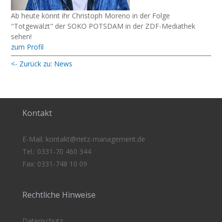
Ab heute könnt ihr Christoph Moreno in der Folge
"Totgewälzt" der SOKO POTSDAM in der ZDF-Mediathek
sehen!
zum Profil
<- Zurück zu: News
Kontakt
E-Mail:
kontakt@rietz-management
.de
Tel.: 0331-70 460 344
Fax: 0331-748 10 09
Rechtliche Hinweise
Datenschutz