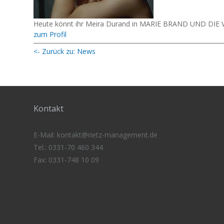
Heute könnt ihr Meira Durand in MARIE BRAND UND DIE 
zum Profil
<- Zurück zu: News
Kontakt
E-Mail:
kontakt@rietz-management
.de
Tel.: 0331-70 460 344
Fax: 0331-748 10 09