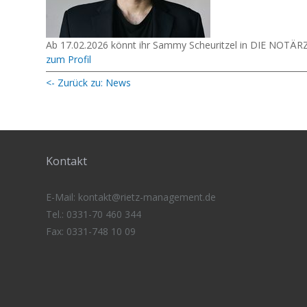
Ab 17.02.2026 könnt ihr Sammy Scheuritzel in DIE NOTÄRZ
zum Profil
<- Zurück zu: News
Kontakt
E-Mail:
kontakt@rietz-management
.de
Tel.: 0331-70 460 344
Fax: 0331-748 10 09