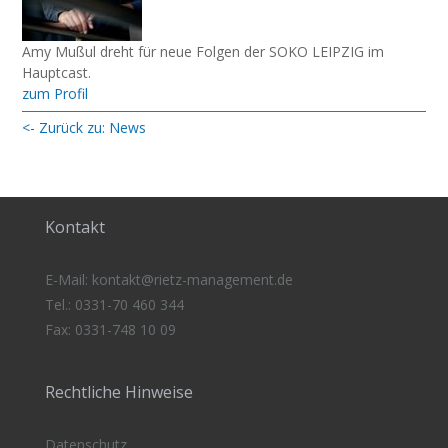
Amy Mußul dreht für neue Folgen der SOKO LEIPZIG im
Hauptcast.
zum Profil
<- Zurück zu: News
Kontakt
E-Mail:
kontakt@rietz-management
.de
Tel.: 0331-70 460 344
Fax: 0331-748 10 09
Rechtliche Hinweise
Datenschutz