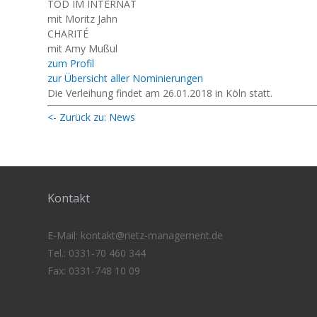
TOD IM INTERNAT
mit Moritz Jahn
CHARITÉ
mit Amy Mußul
zum Profil
zur Übersicht aller Nominierungen
Die Verleihung findet am 26.01.2018 in Köln statt.
<- Zurück zu: News
Kontakt
E-Mail:
kontakt@rietz-management
.de
Tel.: 0331-70 460 344
Fax: 0331-748 10 09