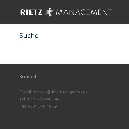
Suche
Kontakt
E-Mail:
kontakt@rietz-management
.de
Tel.: 0331-70 460 344
Fax: 0331-748 10 09