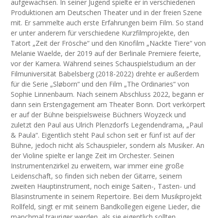
aufgewachsen. In seiner Jugend spielte er in verschiedenen
Produktionen am Deutschen Theater und in der freien Szene
mit. Er sammelte auch erste Erfahrungen beim Film. So stand
er unter anderem für verschiedene Kurzfilmprojekte, den
Tatort „Zeit der Frösche“ und den Kinofilm „Nackte Tiere“ von
Melanie Waelde, der 2019 auf der Berlinale Premiere feierte,
vor der Kamera. Während seines Schauspielstudium an der
Filmuniversität Babelsberg (2018-2022) drehte er außerdem
für die Serie „Sløborn“ und den Film „The Ordinaries“ von
Sophie Linnenbaum. Nach seinem Abschluss 2022, begann er
dann sein Erstengagement am Theater Bonn. Dort verkörpert
er auf der Bühne beispielsweise Büchners Woyzeck und
zuletzt den Paul aus Ulrich Plenzdorfs Legendendrama, „Paul
& Paula“. Eigentlich steht Paul schon seit er fünf ist auf der
Bühne, jedoch nicht als Schauspieler, sondern als Musiker. An
der Violine spielte er lange Zeit im Orchester. Seinen
Instrumentenzirkel zu erweitern, war immer eine große
Leidenschaft, so finden sich neben der Gitarre, seinem
zweiten Hauptinstrument, noch einige Saiten-, Tasten- und
Blasinstrumente in seinem Repertoire. Bei dem Musikprojekt
Rollfeld, singt er mit seinem Bandkollegen eigene Lieder, die
manchmal trauriger werden, als sie eigentlich sollten.