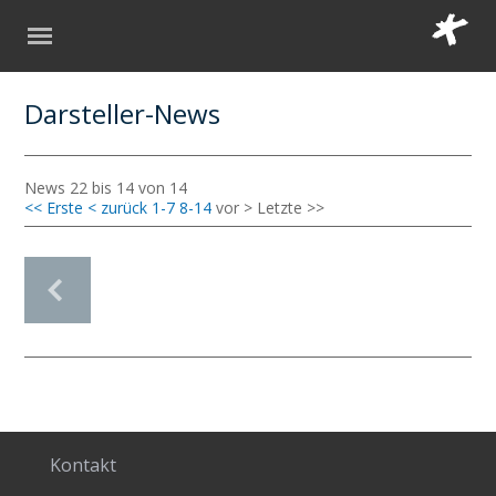
Darsteller-News
News 22 bis 14 von 14
<< Erste
< zurück
1-7
8-14
vor >
Letzte >>
Kontakt